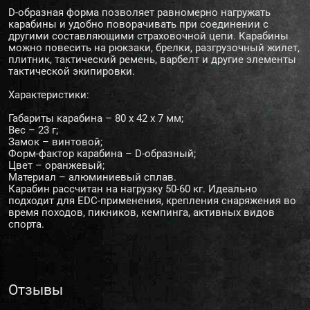
D-образная форма позволяет равномерно нагружать
карабины и удобно поворачивать при соединении с
другими составляющими страховочной цепи. Карабины
можно повесить на рюкзаки, брелки, разгрузочный жилет,
плитник, тактический ремень, варбелт и другие элементы
тактической экипировки.
Характеристики:
Габариты карабина – 80 х 42 х 7 мм;
Вес – 23 г;
Замок – винтовой;
Форм-фактор карабина – D-образный;
Цвет – оранжевый;
Материал – алюминиевый сплав.
Карабин рассчитан на нагрузку 50-60 кг. Идеально
подходит для EDC-применения, крепления снаряжения во
время походов, пикников, кемпинга, активных видов
спорта.
Отзывы