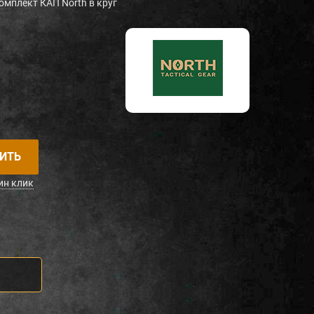
омплект КАП North в круг
ИТЬ
ин клик