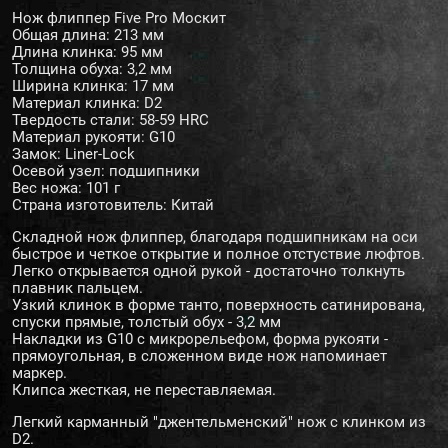
Нож флиппер Five Pro Москит
Общая длина: 213 мм
Длина клинка: 95 мм
Толщина обуха: 3,2 мм
Ширина клинка: 17 мм
Материал клинка: D2
Твердость стали: 58-59 HRC
Материал рукояти: G10
Замок: Liner-Lock
Осевой узел: подшипники
Вес ножа: 101 г
Страна изготовитель: Китай
Складной нож флиппер, благодаря подшипникам на оси
быстрое и четкое открытие и полное отстуствие люфтов.
Легко открывается одной рукой - достаточно толкнуть
плавник пальцем.
Узкий клинок в форме танто, поверхность сатинирована,
спуски прямые, толстый обух - 3,2 мм
Накладки из G10 с микрорельефом, форма рукояти -
прямоугольная, в сложенном виде нож напоминает
маркер.
Клипса жесткая, не переставляемая.
Легкий карманный "джентельменский" нож с клинком из
D2.