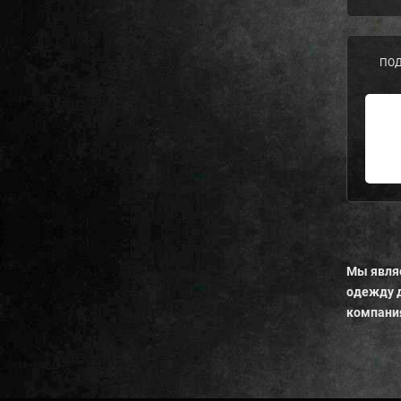
ПОД
Мы являе
одежду д
компания