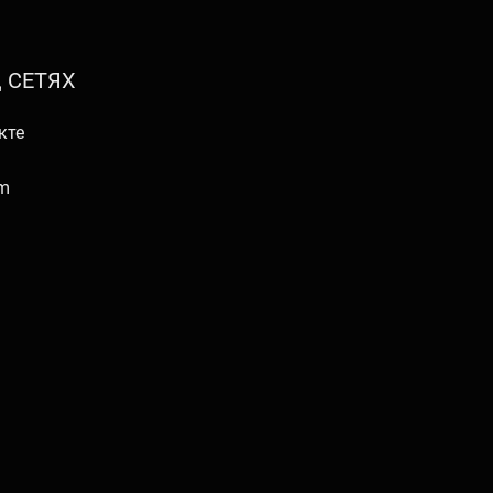
 СЕТЯХ
кте
am