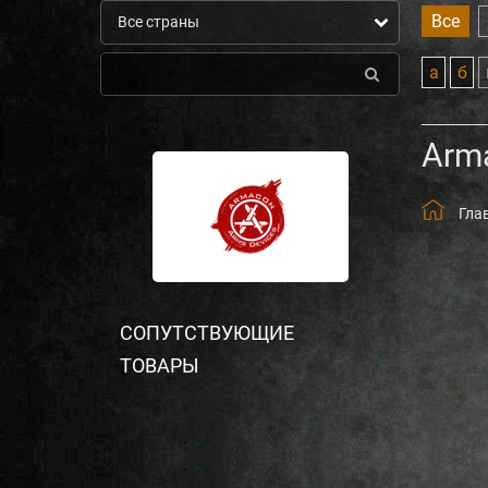
Все
а
б
Arm
Гла
СОПУТСТВУЮЩИЕ
ТОВАРЫ