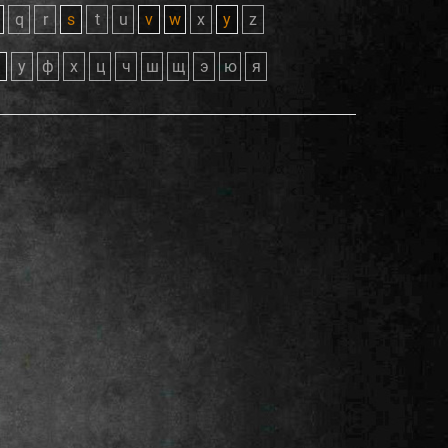
q
r
s
t
u
v
w
x
y
z
у
ф
х
ц
ч
ш
щ
э
ю
я