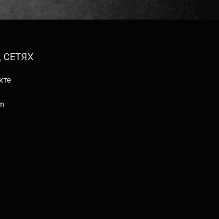
 СЕТЯХ
кте
am