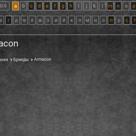
0-9
a
b
c
d
e
f
g
h
i
j
k
l
m
n
o
p
в
г
д
е
ё
ж
з
и
й
к
л
м
н
о
п
р
с
т
acon
Armacon
вная
Бренды