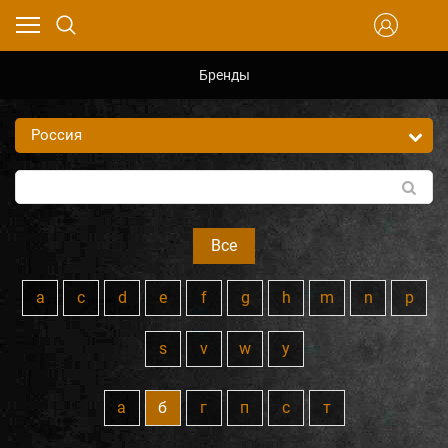
Бренды
Все
a
c
d
e
f
g
h
m
n
p
s
v
w
y
а
б
г
п
с
т