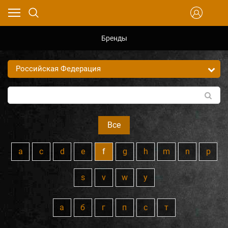
Бренды
Все
a
c
d
e
f
g
h
m
n
p
s
v
w
y
а
б
г
п
с
т