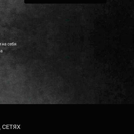
 на себя
ба
 СЕТЯХ