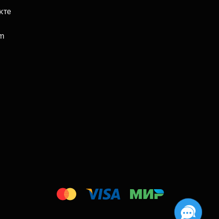
кте
am