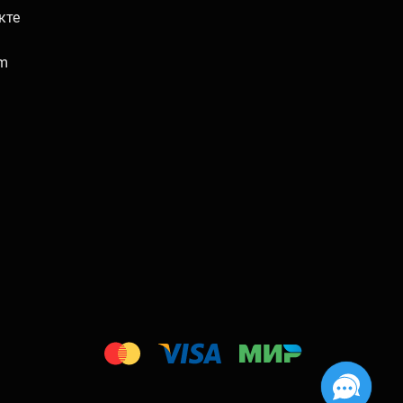
кте
am