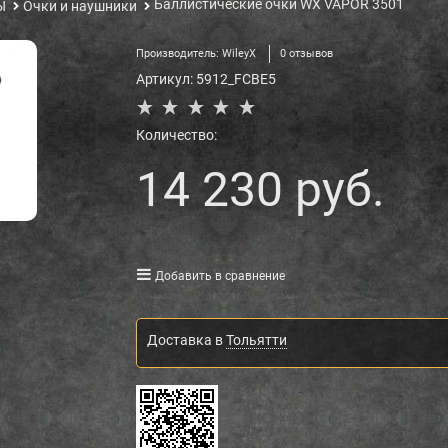
Баллистические очки WX VAPOR 3501
Ы
Очки и наушники
Производитель:
WileyX
0 отзывов
Артикул:
5912_FCBE5
Количество:
14 230
 руб.
Добавить в сравнение
Доставка в
Тольятти