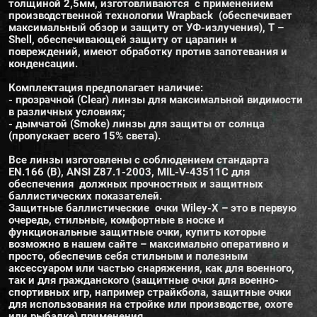
толщиной 2,5мм, изготовливаются с применением
производственной технологии Wrapback (обеспечивает
максимальный обзор и защиту от УФ-излучения), Т –
Shell, обеспечивающей защиту от царапин и
повреждений, имеют обработку против запотевания и
конденсации.
Комплектация предполагает наличие:
- прозрачной (Сlear) линзы для максимальной видимости
в различных условиях;
- дымчатой (Smoke) линзы для защиты от солнца
(пропускает всего 15% света).
Все линзы изготовлены с соблюдением стандарта
EN.166 (B), ANSI Z87.1-2003, MIL-V-43511C для
обеспечения должных прочностных и защитных
баллистических показателей.
Защитные баллистические очки Wiley-Х – это в первую
очередь, стильные, комфортные в носке и
функциональные защитные очки, купить которые
возможно в нашем сайте – максимально оперативно и
просто, обеспечив себя стильным и полезным
аксессуаром или частью снаряжения, как для военного,
так и для гражданского (защитные очки для военно-
спортивных игр, например страйкбола, защитные очки
для использования на стройке или производстве, охоте
или рыбалке) применения.