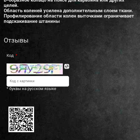
D-образное кольцо на поясе для карабина или других
целей.
Область коленей усилена дополнительным слоем ткани.
Профилирование области колен выточками ограничивает
подскакивание штанины
Отзывы
Код
* буквы на русском языке