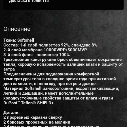
Доставка в
Тольятти
Описание
Ткань: Softshell
Состав: 1-й слой полиэстер 92%, спандекс 8%
2-й слой мембрана 10000WRP/5000MVP
3-й слой флис - полиэстер 100%
Трехслойная конструкция брюк обеспечивает сохранение
тепла, хорошую испаряемость излишек влаги и защиту от
ветра
Предназначены для поддержания комфортной
температуры тела в холодное время года при активной
деятельности, в непогоду, при ветре и дожде.
Материал Softshell износостойкий, водоотталкивающий,
легкий и дышащий, имеет дополнительные
холодоустойчивые свойства защиты от влаги и грязи
DuPont™ Teflon® SHIELD+
Детали:
2 прорезных кармана сверху
2 боковых прорезных на молнии