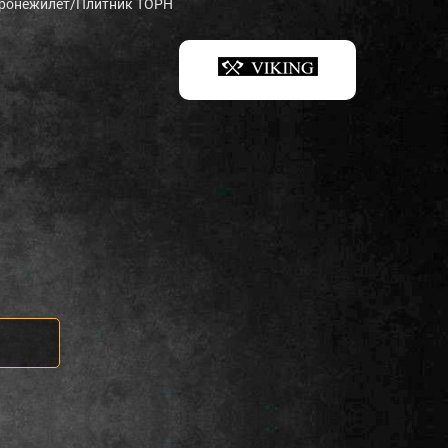
ронежилет/Плитник ТОРН