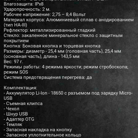
Влагозащита: IPx8
Ударопрочность: 2 м.
Рабочее напряжение: 2,75 – 8,4 Вольт
Материал корпуса: Алюминиевый сплав с анодированием
(тип HA-III)
Рефлектор: металлизированный гладкий
Стекло: закаленное минеральное стекло с защитным
покрытием
Кнопка: Боковая кнопка и торцевая кнопка
Размеры: диаметр - 25,4 мм (головная часть), 25,4 мм
(основная часть), длина - 143,5 мм
Вес: 97 г.
Режимы работы: 4 режима яркости; режим стробоскопа;
режим SOS
Система предотвращения перегрева: да
Комплектация:
- Аккумулятор Li-Ion - 18650 с разъемом под зарядку Micro-
USB
- Съемная клипса
- Чехол
- Шнур USB
- Адаптер OTG
- Темляк
- Запасная накладка на кнопку
- Запасное уплотнительное кольцо