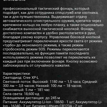
профессиональный тактический фонарь, который
подойдет, как для сотрудника спецслужб или охотника,
так и для путешественника. Выдерживает отдачу
автоматического огнестрельного оружия, крепится через
крепежное кольцо на любую планку, а также опционально
снабжается выносной тактической кнопкой. Фонарь
достаточно компактен и удобно располагается в руке,
благодаря узкому корпусу. Управление боковой кнопкой
предусматривает переключения яркости света от режима
«турбо» до экономного режима, а также режим
стробоскопа, режим SOS. Режимы переключаются
последовательно, но функция памяти последнего
используемого режима позволяет не переключать их
каждый раз при включении фонаря. Кнопку возможно
заблокировать от случайного нажатия.
Характеристики:
Светодиод: Cree XP-L
Световой поток: Высокий: 1180 лм – 1,5 часа; Средний:
300 лм – 3,8 часов; Низкий: 100 лм – 18 часов;
Экономный: 5 лм – 181 час
Сила света: 18,600 кд
Освещаемая дистанция: до 245 м
Питание: Аккумулятор Li-Ion - 18650 - 1 шт; Аккумулятор Li-
Ion - 16340 - 2 шт; Батарея Lithium CR123A - 2 шт.