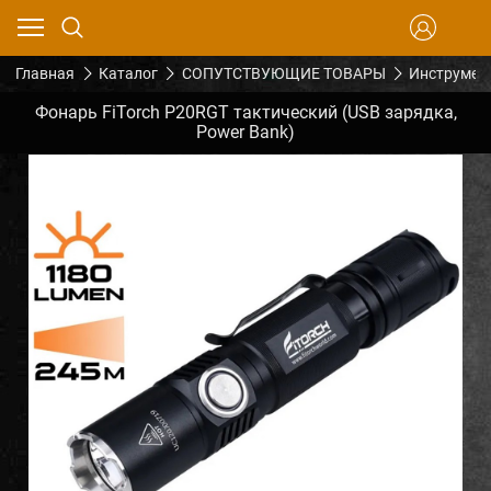
Главная
Каталог
СОПУТСТВУЮЩИЕ ТОВАРЫ
Инструмен
Фонарь FiTorch P20RGT тактический (USB зарядка,
Power Bank)