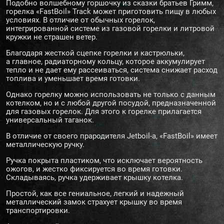
Подобно волшебному горшочку из сказки братьев Гримм,
горелка «FastBoil» Track может приготовить пищу в любых
условиях. В отличие от обычных горелок,
интегрированной системе из газовой горелки и литровой
кружки не страшен ветер.
Благодаря жесткой сцепке горелки и кастрюльки,
а главное, радиаторному кольцу, которое аккумулирует
тепло и не дает ему рассеиваться, система снижает расход
топлива и уменьшает время готовки.
Однако горелку можно использовать не только с данным
котелком, но и с любой другой посудой, предназначенной
для газовых горелок. Для этого к горелке прилагается
универсальный таганок.
В отличие от своего прародителя Jetboil-а, «FastBoil» имеет
металлическую ручку.
Ручка покрыта пластиком, что исключает вероятность
ожогов, и жестко фиксируется во время готовки.
Складываясь, ручка удерживает крышку котелка.
Простой, как все гениальное, легкий и надежный
металлический замок страхует крышку во время
транспортировки.