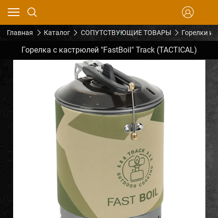
Главная
Каталог
СОПУТСТВУЮЩИЕ ТОВАРЫ
Горелки и 
Горелка с кастрюлей "FastBoil" Track (TACTICAL)