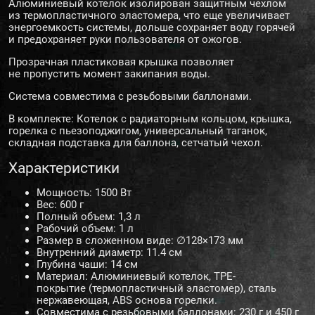
Алюминиевый котелок изолирован защитным чехлом
из термопластичного эластомера, что еще увеличивает
энергоемкость системы, дольше сохраняет воду горячей
и предохраняет руки пользователя от ожогов.
Прозрачная пластиковая крышка позволяет
не пропустить момент закипания воды.
Система совместима с резьбовыми баллонами.
В комплекте: Котелок с радиаторным кольцом, крышка,
горелка с пьезоподжигом, универсальный таганок,
складная подставка для баллона, сетчатый чехол.
Характеристики
Мощность: 1500 Вт
Вес: 600 г
Полный объем: 1,3 л
Рабочий объем: 1 л
Размер в сложенном виде: ∅128×173 мм
Внутренний диаметр: 11.4 см
Глубина чаши: 14 см
Материал: Алюминиевый котелок, TPE-
покрытие (термопластичный эластомер), сталь
нержавеющая, ABS основа горелки.
Совместима с резьбовыми баллонами: 230 г и 450 г