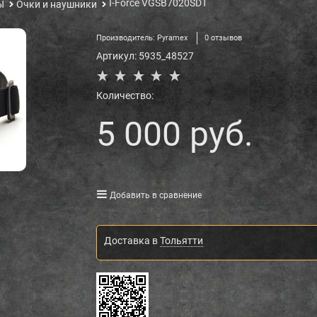
I-Force VGSB7020SDT
Ы
Очки и наушники
Производитель:
Pyramex
0 отзывов
Артикул:
5935_48527
Количество:
5 000
 руб.
Добавить в сравнение
Доставка в
Тольятти