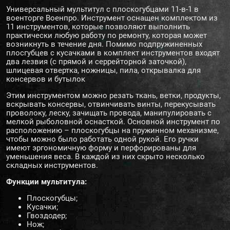
Универсальный мультитул с плоскогубцами 11-в-1 в
военторге Военпро. Инструмент оснащен комплектом из
11 инструментов, которые позволяют выполнить
практически любую работу по ремонту, которая может
возникнуть в течение дня. Помимо подпружиненных
плосгубцев с кусачками в комплект инструментов входят
два лезвия (с прямой и серрейторной заточкой),
шлицевая отвертка, ножницы, пила, открывалка для
консервов и бутылок
Этим инструментом можно резать ткань, ветки, продукты,
вскрывать консервы, отвинчивать винты, перекусывать
проволоку, леску, зачищать провода, манипулировать с
мелкой рыболовной оснасткой. Основной инструмент по
расположению – плоскогубцы на пружинном механизме,
чтобы можно было работать одной рукой. Его ручки
имеют эргономичную форму и перфорированы для
уменьшения веса. В каждой из них скрыто несколько
складных инструментов.
Функции мультитула:
Плоскогубцы;
Кусачки;
Гвоздодер;
Нож;