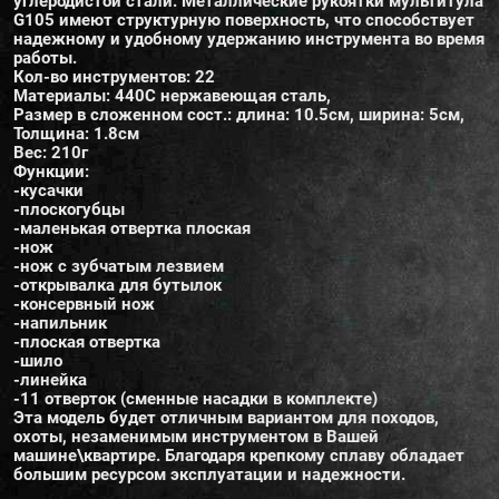
углеродистой стали. Металлические рукоятки мультитула
G105 имеют структурную поверхность, что способствует
надежному и удобному удержанию инструмента во время
работы.
Кол-во инструментов: 22
Материалы: 440C нержавеющая сталь,
Размер в сложенном сост.: длина: 10.5см, ширина: 5см,
Толщина: 1.8см
Вес: 210г
Функции:
-кусачки
-плоскогубцы
-маленькая отвертка плоская
-нож
-нож с зубчатым лезвием
-открывалка для бутылок
-консервный нож
-напильник
-плоская отвертка
-шило
-линейка
-11 отверток (сменные насадки в комплекте)
Эта модель будет отличным вариантом для походов,
охоты, незаменимым инструментом в Вашей
машине\квартире. Благодаря крепкому сплаву обладает
большим ресурсом эксплуатации и надежности.