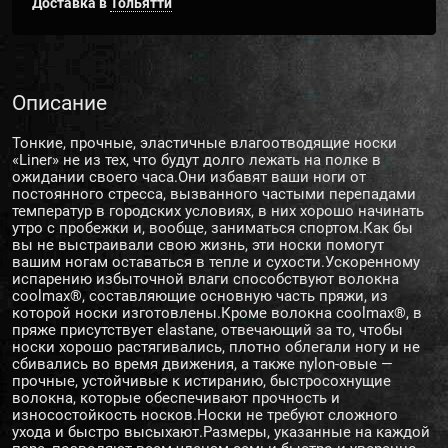
Доставка в
Тольятти
Описание
Тонкие, прочные, эластичные влагоотводящие носки
«Liner» не из тех, что будут долго лежать на полке в
ожидании своего часа.Они избавят ваши ноги от
постоянного стресса, вызванного частыми перепадами
температур в городских условиях, в них хорошо начинать
утро с пробежки и, вообще, заниматься спортом.Как бы
вы не выстраивали свою жизнь, эти носки помогут
вашим ногам оставаться в тепле и сухости.Ускоренному
испарению избыточной влаги способствуют волокна
coolmax®, составляющие основную часть пряжи, из
которой носки изготовлены.Кроме волокна coolmax®, в
пряже присутствует elastane, отвечающий за то, чтобы
носки хорошо растягивались, плотно облегали ногу и не
сбивались во время движения, а также nylon-овые —
прочные, устойчивые к истиранию, быстросохнущие
волокна, которые обеспечивают прочность и
износостойкость носков.Носки не требуют сложного
ухода и быстро высыхают.Размеры, указанные на каждой