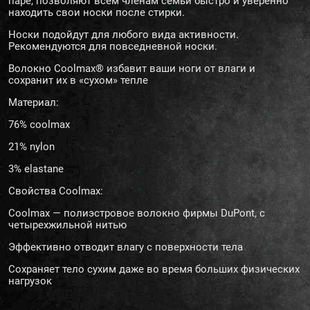
паре, позволяют всем членам семьи быстро и уверенно
находить свои носки после стирки.
Носки подойдут для любого вида активности.
Рекомендуются для повседневной носки.
Волокно Coolmax® избавит ваши ноги от влаги и
сохранит их в «сухом» тепле
Материал:
76% coolmax
21% nylon
3% elastane
Свойства Coolmax:
Coolmax — полиэстровое волокно фирмы DuPont, с
четырехжильной нитью
Эффективно отводит влагу с поверхности тела
Cохраняет тело сухим даже во время больших физических
нагрузок