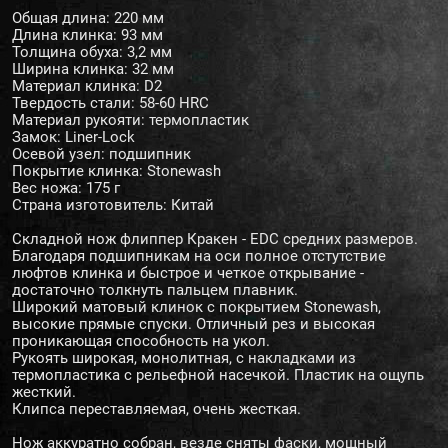
Общая длина: 220 мм
Длина клинка: 93 мм
Толщина обуха: 3,2 мм
Ширина клинка: 32 мм
Материал клинка: D2
Твердость стали: 58-60 HRC
Материал рукояти: термопластик
Замок: Liner-Lock
Осевой узел: подшипник
Покрытие клинка: Stonewash
Вес ножа: 175 г
Страна изготовитель: Китай
Складной нож флиппер Кракен - EDC средних размеров.
Благодаря подшипникам на оси полное отстутствие
люфтов клинка и быстрое и четкое открывание -
достаточно толкнуть пальцем плавник.
Широкий матовый клинок с покрытием Stonewash,
высокие прямые спуски. Отличный рез и высокая
проникающая способность на укол.
Рукоять широкая, монолитная, с накладками из
термопластика с рельефной насечкой. Пластик на ощупь
жесткий.
Клипса переставляемая, очень жесткая.
Нож аккуратно собран, везде сняты фаски, мощный