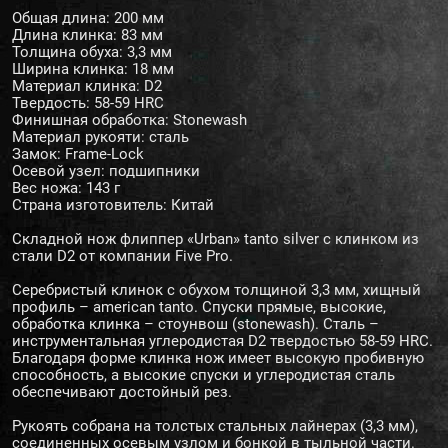
Общая длина: 200 мм
Длина клинка: 83 мм
Толщина обуха: 3,3 мм
Ширина клинка: 18 мм
Материал клинка: D2
Твердость: 58-59 HRC
Финишная обработка: Stonewash
Материал рукояти: сталь
Замок: Frame-Lock
Осевой узел: подшипники
Вес ножа: 143 г
Страна изготовитель: Китай
Складной нож флиппер «Urban» tanto silver с клинком из
стали D2 от компании Five Pro.
Серебристый клинок с обухом толщиной 3,3 мм, хищный
профиль – american tanto. Спуски прямые, высокие,
обработка клинка – стоунвош (stonewash). Сталь –
инструментальная углеродистая D2 твердостью 58-59 HRC.
Благодаря форме клинка нож имеет высокую пробивную
способность, а высокие спуски и углеродистая сталь
обеспечивают достойный рез.
Рукоять собрана на толстых стальных лайнерах (3,3 мм),
соединенных осевым узлом и бонкой в тыльной части.