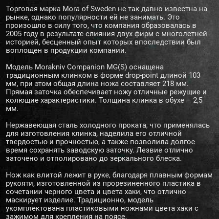
Торговая марка Mora of Sweden не так давно известна на
рынке, однако популярности ей не занимать. Это
произошло в силу того, что компания образовалась в
2005 году в результате слияния двух фирм с многолетней
историей, бесценный опыт которых впоследствии был
воплощен в продукции компании.
Модель Morakniv Companion MG(S) оснащена
традиционным клинком в форме drop-point длиной 103
мм, при этом общая длина ножа составляет 218 мм.
Прямая заточка обеспечивает ножу отличные режущие и
колющие характеристики. Толщина клинка в обухе – 2,5
мм.
Нержавеющая сталь холодного проката, что применялась
для изготовления клинка, наделила его отличной
твердостью и прочностью, а также позволила долгое
время сохранять заводскую заточку. Лезвие отлично
заточено и отполировано до зеркального блеска.
Нож как влитой лежит в руке, благодаря плавным формам
рукояти, изготовленной из прорезиненного пластика в
сочетании черного цвета и цвета хаки, что отлично
маскирует изделие. Традиционно, модель
укомплектована пластиковыми ножнами цвета хаки с
зажимом для крепления на поясе.