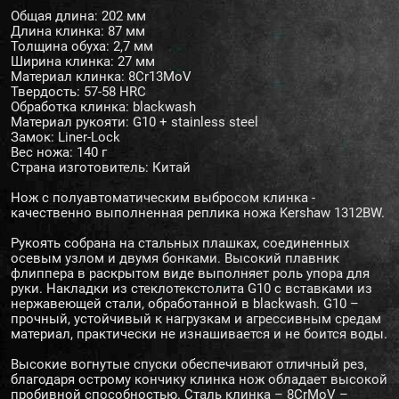
Общая длина: 202 мм
Длина клинка: 87 мм
Толщина обуха: 2,7 мм
Ширина клинка: 27 мм
Материал клинка: 8Cr13MoV
Твердость: 57-58 HRC
Обработка клинка: blackwash
Материал рукояти: G10 + stainless steel
Замок: Liner-Lock
Вес ножа: 140 г
Страна изготовитель: Китай
Нож с полуавтоматическим выбросом клинка -
качественно выполненная реплика ножа Kershaw 1312BW.
Рукоять собрана на стальных плашках, соединенных
осевым узлом и двумя бонками. Высокий плавник
флиппера в раскрытом виде выполняет роль упора для
руки. Накладки из стеклотекстолита G10 с вставками из
нержавеющей стали, обработанной в blackwash. G10 –
прочный, устойчивый к нагрузкам и агрессивным средам
материал, практически не изнашивается и не боится воды.
Высокие вогнутые спуски обеспечивают отличный рез,
благодаря острому кончику клинка нож обладает высокой
пробивной способностью. Сталь клинка – 8CrMoV –