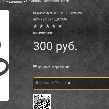
Ножницы "Tacshears" Track
Ы
Медицина
Производитель:
СПЛАВ
0 отзывов
Артикул:
5948_870D6
Количество:
300
 руб.
Добавить в сравнение
Доставка в
Тольятти