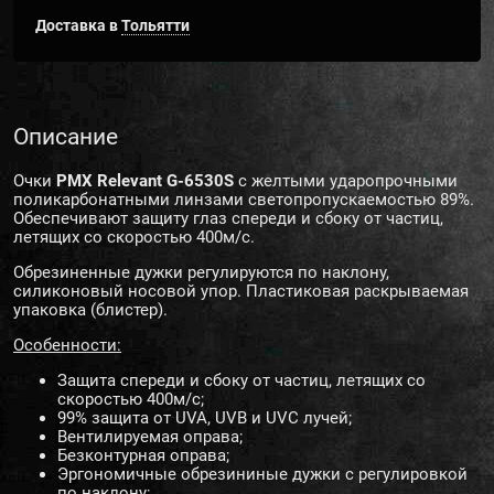
Доставка в
Тольятти
Описание
Очки
PMX Relevant G-6530S
c желтыми ударопрочными
поликарбонатными линзами светопропускаемостью 89%.
Обеспечивают защиту глаз спереди и сбоку от частиц,
летящих со скоростью 400м/с.
Обрезиненные дужки регулируются по наклону,
силиконовый носовой упор. Пластиковая раскрываемая
упаковка (блистер).
Особенности:
Защита спереди и сбоку от частиц, летящих со
скоростью 400м/с;
99% защита от UVA, UVB и UVC лучей;
Вентилируемая оправа;
Безконтурная оправа;
Эргономичные обрезининые дужки с регулировкой
по наклону;