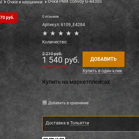
Очки PMX Convoy G-4430S
Ы
Очки и наушники
0 отзывов
70 руб.
Артикул:
6109_E4284
Количество:
2 210
 руб.
1 540
 руб.
ДОБАВИТЬ
выгода
670 руб.
Купить в один клик
Купить на маркетплейсах
Добавить в сравнение
Доставка в
Тольятти