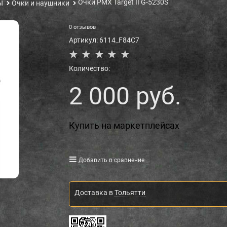
Очки PMX Target II G-5230S
Ы
Очки и наушники
0 отзывов
Артикул:
6114_F84C7
Количество:
2 000
 руб.
Купить на маркетплейсах
Добавить в сравнение
Доставка в
Тольятти