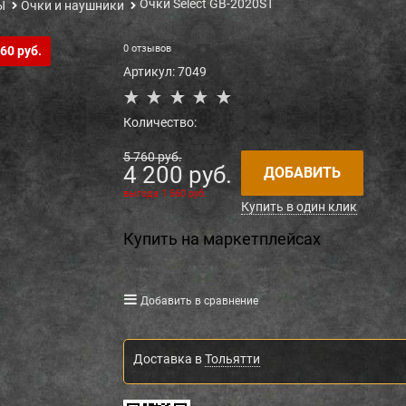
Очки Select GB-2020ST
Ы
Очки и наушники
0 отзывов
60 руб.
Артикул:
7049
Количество:
5 760
 руб.
4 200
 руб.
ДОБАВИТЬ
выгода
1 560 руб.
Купить в один клик
Купить на маркетплейсах
Добавить в сравнение
Доставка в
Тольятти