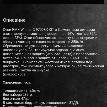
Описание
Очки PMX Winner G-9700RX KIT с 3 сменными линзами
светопропускаемостью (прозрачные 96%, желтые 89%,
серые 23%). Очки обеспечивают защиту глаз спереди и
сбоку от частиц, летящих со скоростью 350м/с.
Обрезиненные дужки, регулируемый силиконовый
носовой упор. Вентилируемая оправа, съемная
дополнительная защита (черного цвета) с поролоновой
вставкой. Нанесена защита от царапин, ANTI-FOG
покрытие. В комплекте: жесткий чехол, вставка под
диоптрии, три носовых упора к каждой линзе, тактическая
резинка, 3 чехла на шнурке
(микрофибра).
Характеристики:
Толщина линз: 2,5мм.
Вес набора 289гр.
Вес очков 47гр.
В комплекте беруши шумоподавления 31ДБ.
Полиуретановые, одноразовые.