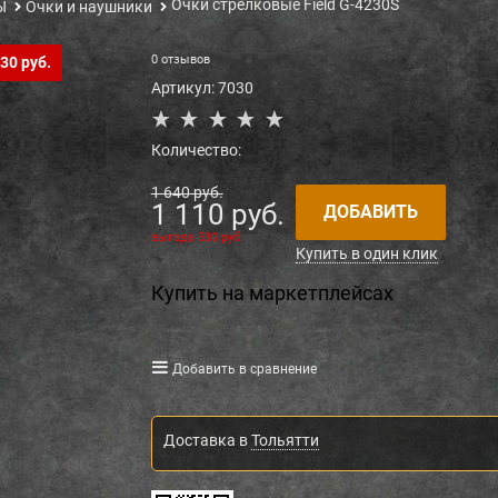
Очки стрелковые Field G-4230S
Ы
Очки и наушники
0 отзывов
30 руб.
Артикул:
7030
Количество:
1 640
 руб.
1 110
 руб.
ДОБАВИТЬ
выгода
530 руб.
Купить в один клик
Купить на маркетплейсах
Добавить в сравнение
Доставка в
Тольятти