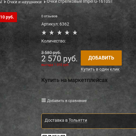
Очки стрелковые Impel G-1610ST
Ы
Очки и наушники
0 отзывов
10 руб.
Артикул:
6362
Количество:
3 580
 руб.
2 570
 руб.
ДОБАВИТЬ
выгода
1 010 руб.
Купить в один клик
Купить на маркетплейсах
Добавить в сравнение
Доставка в
Тольятти