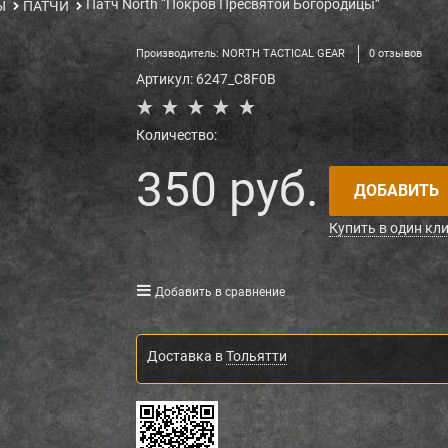
Патч North “Покров Пресвятой Богородицы”
Ы
ПАТЧИ
Производитель:
NORTH TACTICAL GEAR
0 отзывов
Артикул:
6247_C8F0B
Количество:
350
 руб.
ДОБАВИТЬ
Купить в один кл
Добавить в сравнение
Доставка в
Тольятти