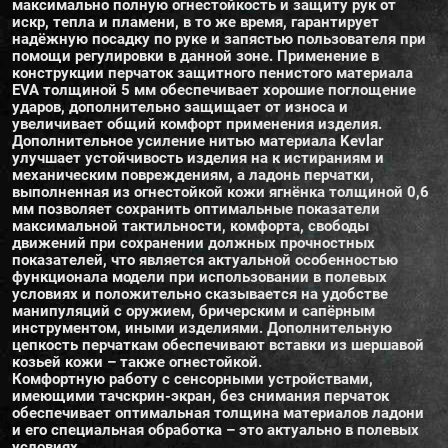
максимально полную огнестойкость и защиту рук от
искр, тепла и пламени, в то же время, гарантирует
надёжную посадку по руке и запястью пользователя при
помощи регулировки в данной зоне. Применение в
конструкции перчаток защитного пенистого материала
EVA толщиной 5 мм обеспечивает хорошие поглощение
ударов, дополнительно защищает от износа и
увеличивает общий комфорт применения изделия.
Дополнительное усиление нитью материала Kevlar
улучшает устойчивость изделия на к истираниям и
механическим повреждениям, а ладонь перчатки,
выполненная из огнестойкой кожи ягнёнка толщиной 0,6
мм позволяет сохранить оптимальные показатели
максимальной тактильности, комфорта, свободы
движений при сохранении должных прочностных
показателей, что является актуальной особенностью
функционала модели при использовании в полевых
условиях и положительно сказывается на удобстве
манипуляций с оружием, бричерским и сапёрным
инструментом, иными изделиями. Дополнительную
цепкость перчаткам обеспечивают вставки из шершавой
козьей кожи – также огнестойкой.
Комфортную работу с сенсорными устройствами,
имеющими тачскрин-экран, без снимания перчаток
обеспечивает оптимальная толщина материалов ладони
и его специальная обработка – это актуально в полевых
условиях.