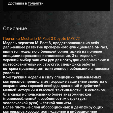
Доставка в
Тольятти
Описание
Перчатки Mechanix M-Pact 3 Coyote MP3-72
Модель перчаток M-Pact 3, представляющая из себя
дальнейшее развитие проверенного функционала M-Pact,
является моделью с большей ориентацией на полевое
специализированное использование. Эта модель –
хороший выбор защиты рук для сотрудников армейских и
правоохранительных структур, специфика работы
которых предполагает длительное пребывание в полевых
условиях.
Конструкция модели в силу специфики применяемых
материалов предполагает хорошие защитные свойства с
сохранением хорошей свободы движений и действий,
мелкой моторики и высокой тактильности – в основном,
благодаря использованию более анатомической
(приспособленной к особенностям структуры
человеческой руки) жёсткой защиты.
Более плотные слои абсорбционных и демпфирующих
материалов хорошо гасят ударные и вибрационные