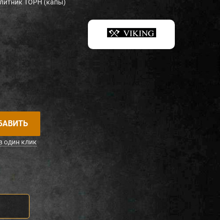
литник ТОРН (капы)
БАВИТЬ
в один клик