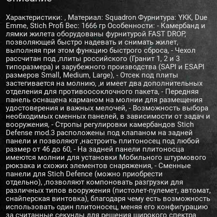
Характеристики: , Материал: Squadron Фурнитура: YKK, Due
Emme, Stich Profi Вес: 1666 гр Особенности: - Камербанд и
лямки жилета оборудованы фурнитурой FAST DROP,
позволяющей быстро надевать и снимать жилет,
выполняя при этом функцию быстрого сброса, - Чехол
рассчитан под ,плиты российского (Гранит 1, 2 и 3
типоразмера) и зарубежного производства (SAPI и ESAPI
размеров Small, Medium, Large), - Отсек под плиты
застегивается на молнию, ,и имеет два дополнительных
отделения для противоосоклочного пакета, - Передняя
панель оснащена карманом на молнии для размещения
удостоверения и важных мелочей, - Возможность выбора
необходимых сменных панелей, в зависимости от задач и
вооружения, - Стропы регулировки камербандов Stich
Defense mod.3 расположены под клапаном на задней
панели и позволяют ,настроить плитоносец под любой
размер от 46 до 60, - На задней панели плитоносца
имеются молнии для установки Мобильного штурмового
рюкзака и схожих элементов снаряжения, - Сменные
панели для Stich Defence (можно приобрести
отдельно), ,позволяют компоновать разгрузки для
различных типов вооружения (пистолет-пулемет, автомат,
снайперская винтовка), благодаря чему есть возможность
использовать один плитоносец, меняя его конфигурацию
за считанные секунды для решения широкого спектра