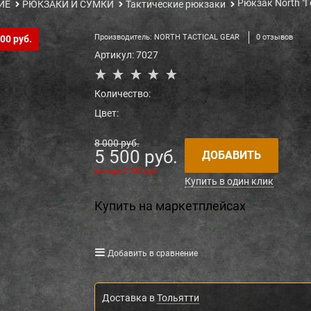
Рюкзак North "
ИЕ
РЮКЗАКИ И СУМКИ
Тактические рюкзаки
Производитель:
NORTH TACTICAL GEAR
0 отзывов
00 руб.
Артикул:
7027
Количество:
Цвет:
8 000
 руб.
5 500
 руб.
ДОБАВИТЬ
выгода
2 500 руб.
Купить в один клик
Купить на маркетплейсах
Добавить в сравнение
Доставка в
Тольятти