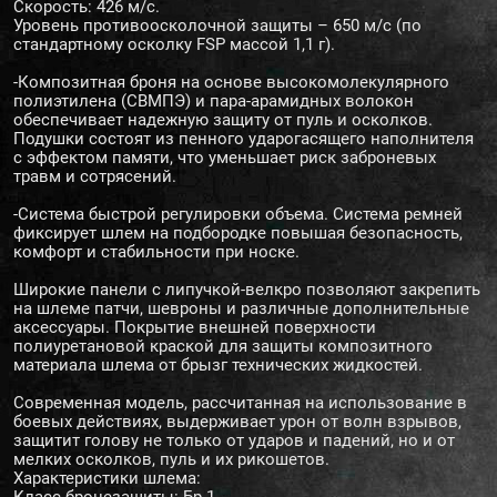
Скорость: 426 м/с.
Уровень противоосколочной защиты – 650 м/c (по
стандартному осколку FSP массой 1,1 г).
-Композитная броня на основе высокомолекулярного
полиэтилена (СВМПЭ) и пара-арамидных волокон
обеспечивает надежную защиту от пуль и осколков.
Подушки состоят из пенного ударогасящего наполнителя
с эффектом памяти, что уменьшает риск заброневых
травм и сотрясений.
-Система быстрой регулировки объема. Система ремней
фиксирует шлем на подбородке повышая безопасность,
комфорт и стабильности при носке.
Широкие панели с липучкой-велкро позволяют закрепить
на шлеме патчи, шевроны и различные дополнительные
аксессуары. Покрытие внешней поверхности
полиуретановой краской для защиты композитного
материала шлема от брызг технических жидкостей.
Современная модель, рассчитанная на использование в
боевых действиях, выдерживает урон от волн взрывов,
защитит голову не только от ударов и падений, но и от
мелких осколков, пуль и их рикошетов.
Характеристики шлема:
Класс бронезащиты: Бр 1.