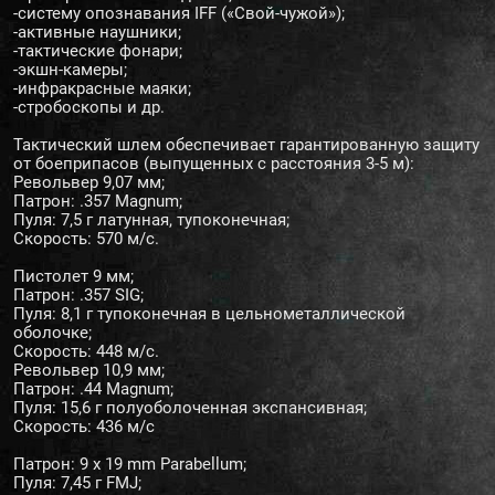
-систему опознавания IFF («Свой-чужой»);
-активные наушники;
-тактические фонари;
-экшн-камеры;
-инфракрасные маяки;
-стробоскопы и др.
Тактический шлем обеспечивает гарантированную защиту
от боеприпасов (выпущенных с расстояния 3-5 м):
Револьвер 9,07 мм;
Патрон: .357 Magnum;
Пуля: 7,5 г латунная, тупоконечная;
Скорость: 570 м/с.
Пистолет 9 мм;
Патрон: .357 SIG;
Пуля: 8,1 г тупоконечная в цельнометаллической
оболочке;
Скорость: 448 м/с.
Револьвер 10,9 мм;
Патрон: .44 Magnum;
Пуля: 15,6 г полуоболоченная экспансивная;
Скорость: 436 м/с
Патрон: 9 x 19 mm Parabellum;
Пуля: 7,45 г FMJ;