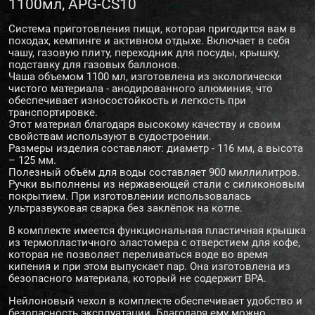
1100мл, APG-CS10
Система приготовления пищи, которая пригодится вам в
походах, кемпинге и активном отдыхе. Включает в себя
чашу, газовую плиту, переходник для посуды, крышку,
подставку для газовых баллонов.
Чаша объемом 1100 мл, изготовлена из экологически
чистого материала - анодированного алюминия, что
обеспечивает износостойкость и легкость при
транспортировке.
Этот материал благодаря высокому качеству и своим
свойствам используют в судостроении.
Размеры изделия составляют: диаметр - 116 мм, а высота
– 125 мм.
Полезный объём для воды составляет 900 миллилитров.
Ручки выполнены из нержавеющей стали с силиконовым
покрытием. При изготовлении использовалась
ультразвуковая сварка без заклёпок на котле.
В комплекте имеется функциональная пластичная крышка
из термопластичного эластомера с отверстием для кофе,
которая не позволяет переливаться воде во время
кипения и при этом выпускает пар. Она изготовлена из
безопасного материала, который не содержит BPA.
Нейлоновый чехол в комплекте обеспечивает удобство и
безопасность эксплуатации. Благодаря ему можно