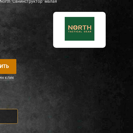
North "Санинструктор" малая
ИТЬ
ин клик