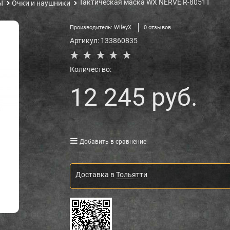
Тактическая маска WX NERVE R-8051T
Ы
Очки и наушники
Производитель:
WileyX
0 отзывов
Артикул:
133860835
Количество:
12 245
 руб.
Добавить в сравнение
Доставка в
Тольятти