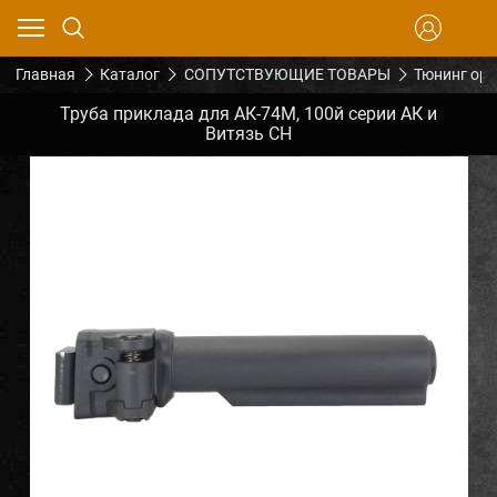
Главная
Каталог
СОПУТСТВУЮЩИЕ ТОВАРЫ
Тюнинг ор
Труба приклада для АК-74М, 100й серии АК и
Витязь СН