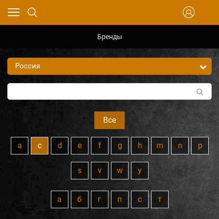
Бренды
Все
a
c
d
e
f
g
h
m
n
p
s
v
w
y
а
б
г
п
с
т