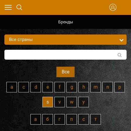
Бренды
Все
a
c
d
e
f
g
h
m
n
p
s
v
w
y
а
б
г
п
с
т