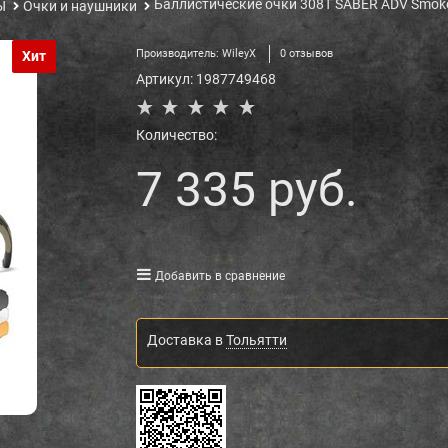
Баллистические очки 308T SABER ADV Smoke
Ы
Очки и наушники
Производитель:
WileyX
0 отзывов
Хит
Артикул:
1987749468
Количество:
7 335
 руб.
Добавить в сравнение
Доставка в
Тольятти