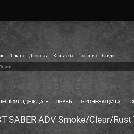
не
Оплата
Доставка
Контакты
Гарантия
Скидка
ЧЕСКАЯ ОДЕЖДА
ОБУВЬ
БРОНЕЗАЩИТА
С
T SABER ADV Smoke/Clear/Rust 