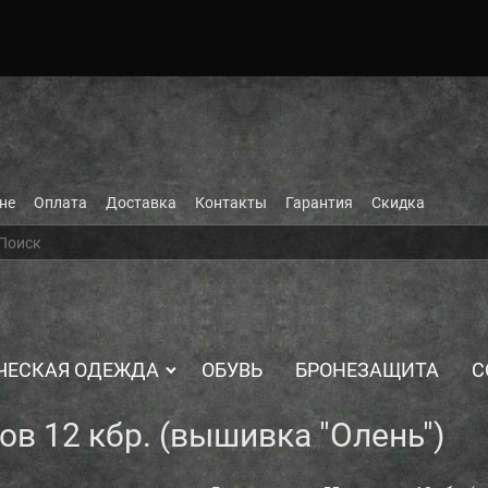
не
Оплата
Доставка
Контакты
Гарантия
Скидка
ЧЕСКАЯ ОДЕЖДА
ОБУВЬ
БРОНЕЗАЩИТА
С
ов 12 кбр. (вышивка "Олень")