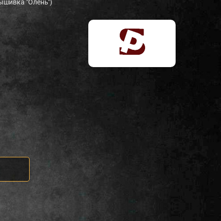
вышивка "Олень")