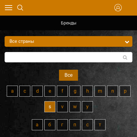
Бренды
Все
a
c
d
e
f
g
h
m
n
p
s
v
w
y
а
б
г
п
с
т