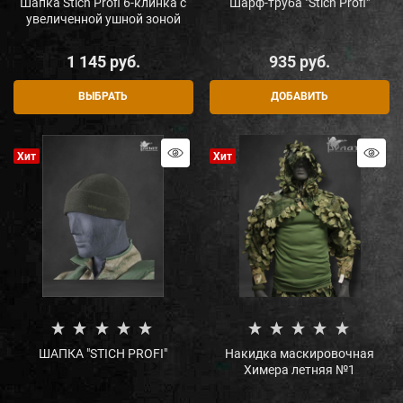
Шапка Stich Profi 6-клинка с
Шарф-труба "Stich Profi"
увеличенной ушной зоной
1 145
 руб.
935
 руб.
ВЫБРАТЬ
ДОБАВИТЬ
Хит
Хит
ШАПКА "STICH PROFI"
Накидка маскировочная
Химера летняя №1