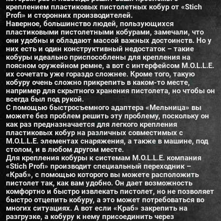
креплением пластиковых пистолетных кобур от «Stich
Profi» и сторонних производителей.
Наверное, большинство людей, пользующихся
пластиковыми пистолетными кобурами, замечали, что
они удобны и обладают массой важных достоинств. Но у
них есть и один конструктивный недостаток – такие
кобуры идеально приспособлены для крепления на
поясном оружейном ремне, а вот с интерфейсом M.O.L.L.E.
их сочетать уже гораздо сложнее. Кроме того, такую
кобуру очень сложно прикрепить в каком-то месте,
например для скрытного хранения пистолета, но чтобы он
всегда был под рукой.
С помощью быстросъемного адаптера «Мельница» вы
можете без проблем решить эту проблему, поскольку он
как раз предназначается для легкого крепления
пластиковых кобур на различных совместимых с
M.O.L.L.E. элементах снаряжения, а также в машине, под
столом, и в любом другом месте.
Для крепления кобуры к системам M.O.L.L.E. компания
«Stich Profi» производит специальный переходник –
«Краб», с помощью которого вы можете расположить
пистолет так, как вам удобно. Он дает возможность
комфортно и быстро извлекать пистолет, но не позволяет
быстро отцепить кобуру, а это может потребоваться во
многих ситуациях. А вот если «Краб» закрепить на
разгрузке, а кобуру к нему присоединить через