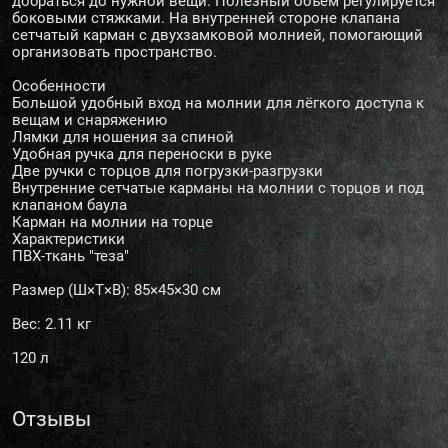
добраться до нужной вещи. Полезный объем регулируется
боковыми стяжками. На внутренней стороне клапана
сетчатый карман с двухзамковой молнией, помогающий
организовать пространство.
Особенности
Большой удобный вход на молнии для лёгкого доступа к
вещам и снаряжению
Лямки для ношения за спиной
Удобная ручка для переноски в руке
Две ручки с торцов для погрузки-разгрузки
Внутренние сетчатые карманы на молнии с торцов и под
клапаном баула
Карман на молнии на торце
Характеристики
ПВХ-ткань "теза"
Размер (Ш×Т×В): 85×45×30 см
Вес: 2.11 кг
120 л
Отзывы